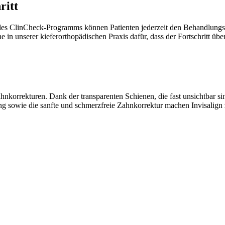
ritt
ilfe des ClinCheck-Programms können Patienten jederzeit den Behandlun
e in unserer kieferorthopädischen Praxis dafür, dass der Fortschritt üb
Zahnkorrekturen. Dank der transparenten Schienen, die fast unsichtbar si
g sowie die sanfte und schmerzfreie Zahnkorrektur machen Invisalign z