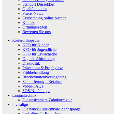
Standort Düsseldorf
Qualifikationen
Praxis-News
Erstberatung online buchen
Kontakt
Öffnungszeiten
Bewerten Sie uns
Kieferorthopädie
KFO für Kinder
KFO für Jugendliche
KFO für Erwachsene
Digitale Abformung
Diagnostik
Prävention & Prophylaxe
Frühbehandlung
Bracketumfeldversiegelung
Stabilisierung – Retainer
Video-FAQs
SOS-Notfalltipps
Lingualtechnik
Die unsichtbare Zahnkorrektur
Invisalign
Die nahezu unsichtbare Zahnspange
Invisalign für Erwachsene