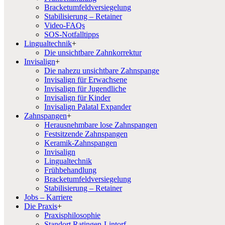
Bracketumfeldversiegelung
Stabilisierung – Retainer
Video-FAQs
SOS-Notfalltipps
Lingualtechnik
+
Die unsichtbare Zahnkorrektur
Invisalign
+
Die nahezu unsichtbare Zahnspange
Invisalign für Erwachsene
Invisalign für Jugendliche
Invisalign für Kinder
Invisalign Palatal Expander
Zahnspangen
+
Herausnehmbare lose Zahnspangen
Festsitzende Zahnspangen
Keramik-Zahnspangen
Invisalign
Lingualtechnik
Frühbehandlung
Bracketumfeldversiegelung
Stabilisierung – Retainer
Jobs – Karriere
Die Praxis
+
Praxisphilosophie
Standort Ratingen-Lintorf