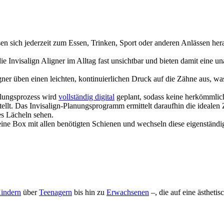
en sich jederzeit zum Essen, Trinken, Sport oder anderen Anlässen he
e Invisalign Aligner im Alltag fast unsichtbar und bieten damit eine u
gner üben einen leichten, kontinuierlichen Druck auf die Zähne aus, 
ungsprozess wird
vollständig digital
geplant, sodass keine herkömmlich
tellt. Das Invisalign-Planungsprogramm ermittelt daraufhin die idealen
es Lächeln sehen.
eine Box mit allen benötigten Schienen und wechseln diese eigenständig
indern
über
Teenagern
bis hin zu
Erwachsenen
–, die auf eine ästheti