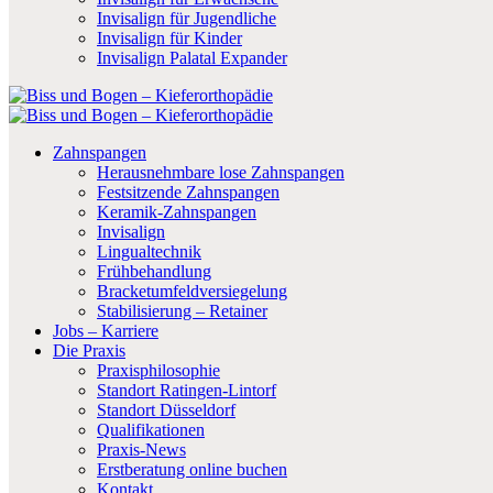
Invisalign für Jugendliche
Invisalign für Kinder
Invisalign Palatal Expander
Zahnspangen
Herausnehmbare lose Zahnspangen
Festsitzende Zahnspangen
Keramik-Zahnspangen
Invisalign
Lingualtechnik
Frühbehandlung
Bracketumfeldversiegelung
Stabilisierung – Retainer
Jobs – Karriere
Die Praxis
Praxisphilosophie
Standort Ratingen-Lintorf
Standort Düsseldorf
Qualifikationen
Praxis-News
Erstberatung online buchen
Kontakt