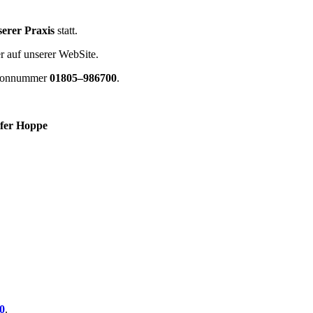
serer Praxis
statt.
er auf unserer WebSite.
lefonnummer
01805–986700
.
ifer Hoppe
0
.