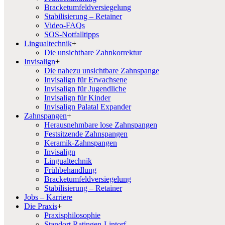
Bracketumfeldversiegelung
Stabilisierung – Retainer
Video-FAQs
SOS-Notfalltipps
Lingualtechnik
+
Die unsichtbare Zahnkorrektur
Invisalign
+
Die nahezu unsichtbare Zahnspange
Invisalign für Erwachsene
Invisalign für Jugendliche
Invisalign für Kinder
Invisalign Palatal Expander
Zahnspangen
+
Herausnehmbare lose Zahnspangen
Festsitzende Zahnspangen
Keramik-Zahnspangen
Invisalign
Lingualtechnik
Frühbehandlung
Bracketumfeldversiegelung
Stabilisierung – Retainer
Jobs – Karriere
Die Praxis
+
Praxisphilosophie
Standort Ratingen-Lintorf