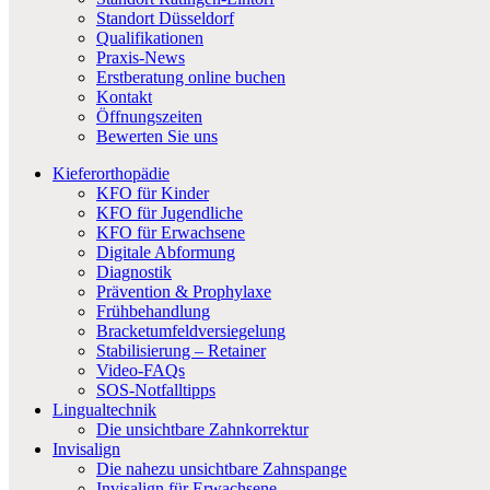
Standort Düsseldorf
Qualifikationen
Praxis-News
Erstberatung online buchen
Kontakt
Öffnungszeiten
Bewerten Sie uns
Kieferorthopädie
KFO für Kinder
KFO für Jugendliche
KFO für Erwachsene
Digitale Abformung
Diagnostik
Prävention & Prophylaxe
Frühbehandlung
Bracketumfeldversiegelung
Stabilisierung – Retainer
Video-FAQs
SOS-Notfalltipps
Lingualtechnik
Die unsichtbare Zahnkorrektur
Invisalign
Die nahezu unsichtbare Zahnspange
Invisalign für Erwachsene