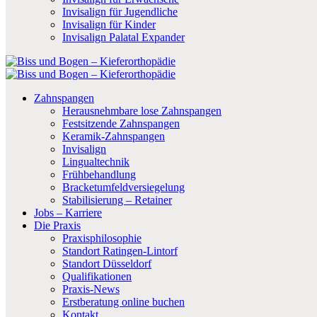
Invisalign für Jugendliche
Invisalign für Kinder
Invisalign Palatal Expander
Zahnspangen
Herausnehmbare lose Zahnspangen
Festsitzende Zahnspangen
Keramik-Zahnspangen
Invisalign
Lingualtechnik
Frühbehandlung
Bracketumfeldversiegelung
Stabilisierung – Retainer
Jobs – Karriere
Die Praxis
Praxisphilosophie
Standort Ratingen-Lintorf
Standort Düsseldorf
Qualifikationen
Praxis-News
Erstberatung online buchen
Kontakt