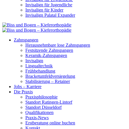
Invisalign für Jugendliche
Invisalign für Kinder
Invisalign Palatal Expander
Zahnspangen
Herausnehmbare lose Zahnspangen
Festsitzende Zahnspangen
Keramik-Zahnspangen
Invisalign
Lingualtechnik
Frühbehandlung
Bracketumfeldversiegelung
Stabilisierung – Retainer
Jobs – Karriere
Die Praxis
Praxisphilosophie
Standort Ratingen-Lintorf
Standort Düsseldorf
Qualifikationen
Praxis-News
Erstberatung online buchen
Kontakt