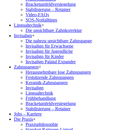
Bracketumfeldversiegelung
Stabilisierung – Retainer
Video-FAQs
SOS-Notfalltipps
Lingualtechnik
+
Die unsichtbare Zahnkorrektur
Invisalign
+
Die nahezu unsichtbare Zahnspange
Invisalign für Erwachsene
Invisalign für Jugendliche
Invisalign für Kinder
Invisalign Palatal Expander
Zahnspangen
+
Herausnehmbare lose Zahnspangen
Festsitzende Zahnspangen
Keramik-Zahnspangen
Invisalign
Lingualtechnik
Frühbehandlung
Bracketumfeldversiegelung
Stabilisierung – Retainer
Jobs – Karriere
Die Praxis
+
Praxisphilosophie
Standort Ratingen-Lintorf