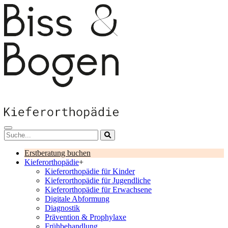
Skip
to
content
Erstberatung buchen
Kieferorthopädie
+
Kieferorthopädie für Kinder
Kieferorthopädie für Jugendliche
Kieferorthopädie für Erwachsene
Digitale Abformung
Diagnostik
Prävention & Prophylaxe
Frühbehandlung