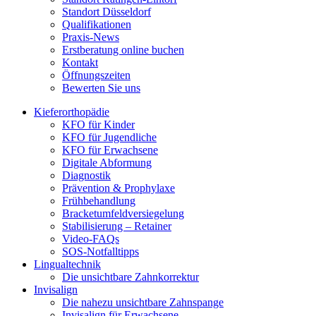
Standort Düsseldorf
Qualifikationen
Praxis-News
Erstberatung online buchen
Kontakt
Öffnungszeiten
Bewerten Sie uns
Kieferorthopädie
KFO für Kinder
KFO für Jugendliche
KFO für Erwachsene
Digitale Abformung
Diagnostik
Prävention & Prophylaxe
Frühbehandlung
Bracketumfeldversiegelung
Stabilisierung – Retainer
Video-FAQs
SOS-Notfalltipps
Lingualtechnik
Die unsichtbare Zahnkorrektur
Invisalign
Die nahezu unsichtbare Zahnspange
Invisalign für Erwachsene